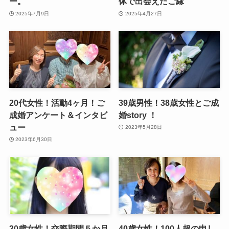
ー。
体で出会えたご縁
2025年7月9日
2025年4月27日
20代女性！活動4ヶ月！ご
39歳男性！38歳女性とご成
成婚アンケート＆インタビ
婚story ！
ュー
2023年5月28日
2023年6月30日
30歳女性！交際期間５か月
40歳女性！100人超の申し